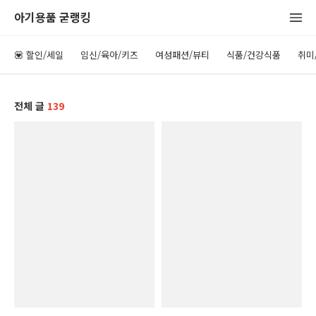
아기용품 굳랭킹
💟 할인/세일
임신/육아/키즈
여성패션/뷰티
식품/건강식품
취미
전체 글
139