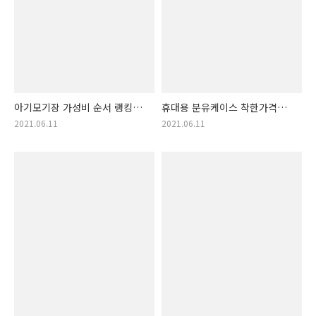
아기모기장 가성비 순서 랭킹
휴대용 분유케이스 착한가격
개봉. 아기 모기장 아이템 목록
순서 제품 정보 소개 휴대용
2021.06.11
2021.06.11
분유 케이스 갓성비 뛰어난
물품 모음!