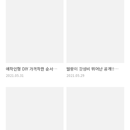
애착인형 DIY 가격착한 순서
딸랑이 갓성비 뛰어난 공개!!
상품 정보. 애착인형 만들기 DIY
아기 딸랑이 저렴한 순서! (아기
2021.05.31
2021.05.29
리스트!! (애착인형DIY,
장난감, 조카 선물)
애착인형 키트, 인형만들기 diy)