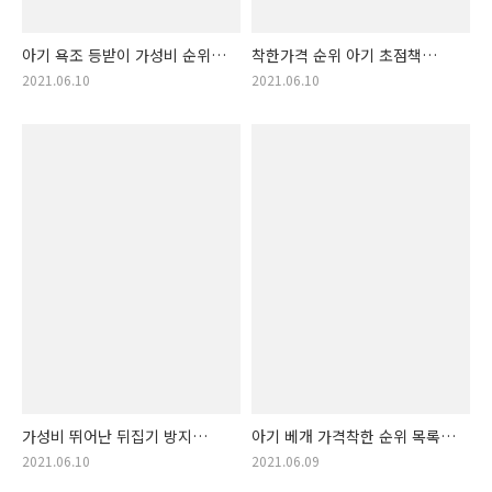
아기 욕조 등받이 가성비 순위
착한가격 순위 아기 초점책
추천! 아기 욕조등받이 저렴한
리스트 개봉박두. 아기초점책
2021.06.10
2021.06.10
순위 물품 랭킹!
리스트!!
가성비 뛰어난 뒤집기 방지
아기 베개 가격착한 순위 목록
쿠션 랭킹 소개! 뒤집기방지
공개! 아기베개 착한 가격 물품
2021.06.10
2021.06.09
쿠션 상품 목록!!
목록!