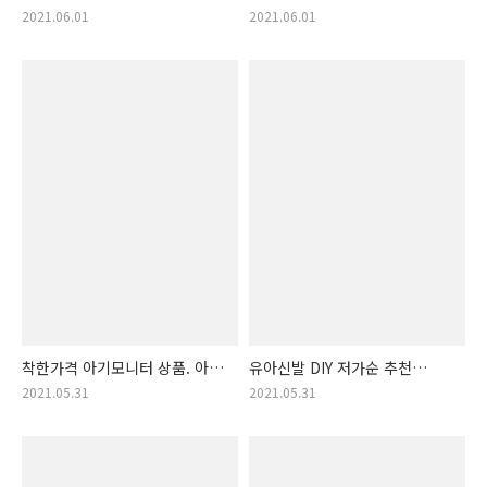
아기 흔들 침대 저가순! (아기
상품 리스트 알림. 이유식요리책
2021.06.01
2021.06.01
수면유도, 바운서 침대)
저렴한 순위 물품 리스트!!
(이유식 만들기, 이유식 정보)
착한가격 아기모니터 상품. 아기
유아신발 DIY 저가순 추천
모니터 제품 모음zip! (베이비
상품!! 신생아 신발 diy 랭킹!!
2021.05.31
2021.05.31
모니터, 아이캠, 아기캠)
(아기신발 만들기)