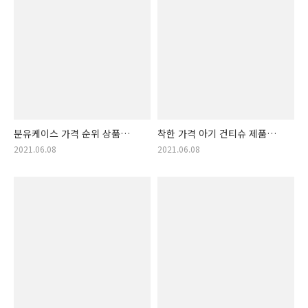
분유케이스 가격 순위 상품
착한 가격 아기 건티슈 제품
개봉 박두! 분유 케이스 상품
개봉박두! 아기건티슈 랭킹!!
2021.06.08
2021.06.08
랭킹!