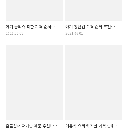
아기 물티슈 착한 가격 순서
아기 장난감 가격 순위 추천
상품 목록. 아기물티슈 저렴한
물품! 아가 장난감 목록!! (조카
2021.06.08
2021.06.01
물품 모음집!
선물, 아기 선물)
흔들침대 저가순 제품 추천!!
이유식 요리책 착한 가격 순위