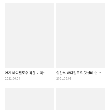
아기 바디필로우 착한 가격
임산부 바디필로우 갓성비 순위
순서 상품. 아기 바디 필로우
추천 아이템. 가격착한 순서의
2021.06.09
2021.06.09
랭킹!
임산부 바디 필로우