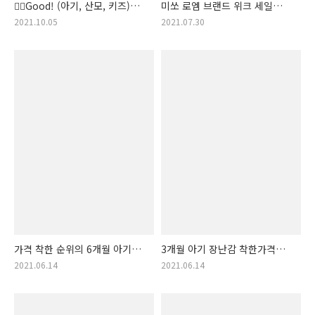
👍🏻Good! (아기, 산모, 키즈)
미쏘 로엠 브랜드 위크 세일
할인전, 기획전👩‍👧‍👧
알림
2021.10.05
2021.07.30
가격 착한 순위의 6개월 아기
3개월 아기 장난감 착한가격
장난감 상품. 6개월 아기장난감
아이템 랭킹!! 가성비 3개월
2021.06.14
2021.06.14
목록표!!
아기장난감