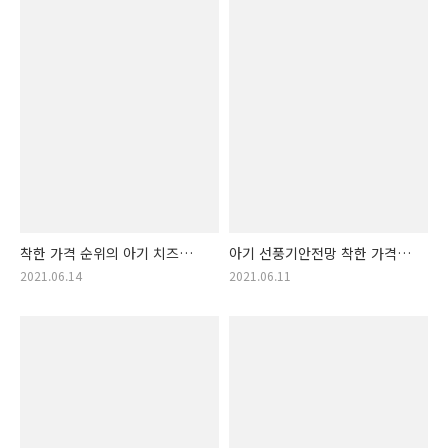
착한 가격 순위의 아기 치즈
아기 선풍기안전망 착한 가격
제품 추천! 갓성비 좋은
순위 아이템!! 아기 선풍기
2021.06.14
2021.06.11
아기치즈!!
안전망 가격착한 순위