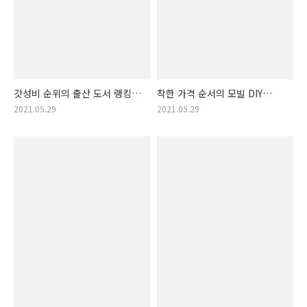
갓성비 순위의 출산 도서 랭킹.
착한 가격 순서의 모빌 DIY
출산도서 모음집!! (출산정보,
물건 개봉박두. 모빌DIY 갓성비
2021.05.29
2021.05.29
임산부 필요 지식, 임신 지식)
순서 아이템 목록! (모빌 만들기
키트, 아기 모빌 만들기)