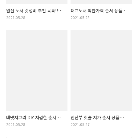
임신 도서 갓성비 추천 목록!!
태교도서 착한가격 순서 상품
가격순 임신도서 (산모 도서,
개봉 태교 도서 랭킹!!
2021.05.28
2021.05.28
임신 정보, 태아 정보)
배냇저고리 DIY 저렴한 순서
임산부 칫솔 저가 순서 상품
제품! 배냇저고리DIY 리스트!
정보! 임산부칫솔 정보! (임부
2021.05.28
2021.05.27
(배냇저고리 만들기, 배냇저고리
칫솔, 산모 칫솔)
키트)