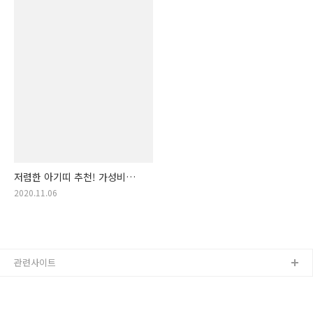
저렴한 아기띠 추천! 가성비
가격 착한 아기띠 랭킹! 아기
2020.11.06
포대기, 아기포대기
관련사이트