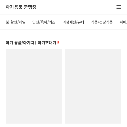
아기용품 굳랭킹
💟 할인/세일
임신/육아/키즈
여성패션/뷰티
식품/건강식품
취미
아기 용품/아기띠ㅣ아기포대기
5