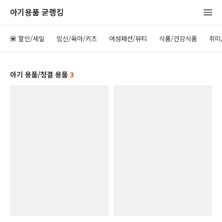
아기용품 굳랭킹
💟 할인/세일
임신/육아/키즈
여성패션/뷰티
식품/건강식품
취미
아기 용품/청결 용품
3