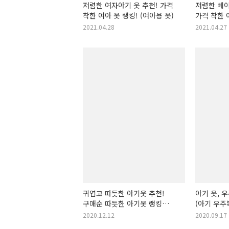
저렴한 여자아기 옷 추천! 가격
저렴한 베이
착한 여아 옷 랭킹! (여아용 옷)
가격 착한 
(아가옷)
2021.04.28
2021.04.27
귀엽고 따듯한 아기옷 추천!
아기 옷, 
구매순 따듯한 아기옷 랭킹
(아기 우주
입니다! (아기옷 추천, 겨울
남아우주복,
2020.12.12
2020.09.17
아기옷, 겨울철 아기옷, 좋은
우주복, 여