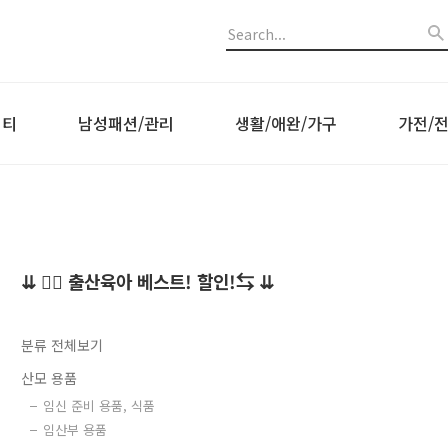
비티
남성패션/관리
생활/애완/가구
가전/
⇊ 👍🏻 출산육아 베스트! 할인!⇆ ⇊
분류 전체보기
산모 용품
임신 준비 용품, 식품
임산부 용품