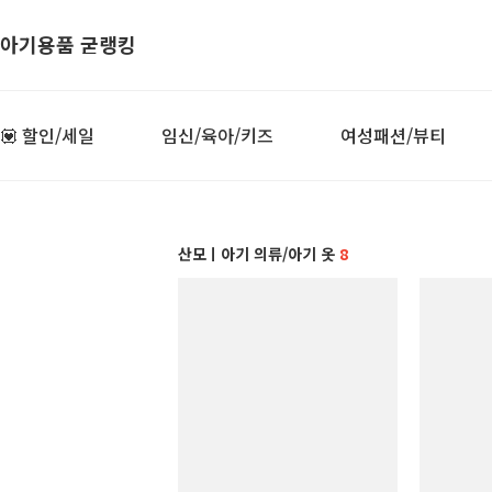
아기용품 굳랭킹
💟 할인/세일
임신/육아/키즈
여성패션/뷰티
산모ㅣ아기 의류/아기 옷
8