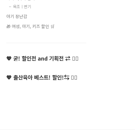
욕조ㅣ변기
아기 장난감
🎁 여성, 아기, 키즈 할인 🛒
💖 굳! 할인전 and 기획전 ⇄ 👍🏻
💖 출산육아 베스트! 할인!⇆ 👍🏻