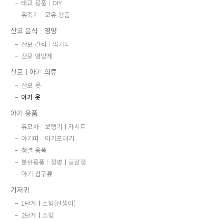
태교 용품ㅣDIY
유축기ㅣ모유 용품
산모 음식ㅣ영양
산모 간식ㅣ먹거리
산모 영양제
산모ㅣ아기 의류
산모 옷
아기 옷
아기 용품
유모차ㅣ보행기ㅣ카시트
아기띠ㅣ아기포대기
청결 용품
분유용품ㅣ젖병ㅣ공갈젖
아기 침구류
기저귀
1단계ㅣ소형(신생아)
2단계ㅣ소형