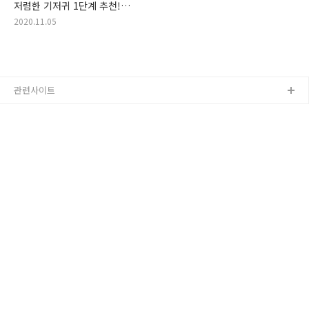
저렴한 기저귀 1단계 추천!
가성비 가격 착한 1단계 기저귀
2020.11.05
랭킹! 신생아 기저귀 추천 제품
관련사이트