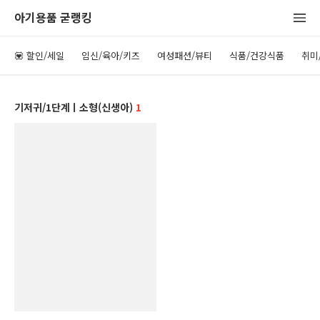
아기용품 굳랭킹
💟 할인/세일
임신/육아/키즈
여성패션/뷰티
식품/건강식품
취미
기저귀/1단계ㅣ소형(신생아)
1