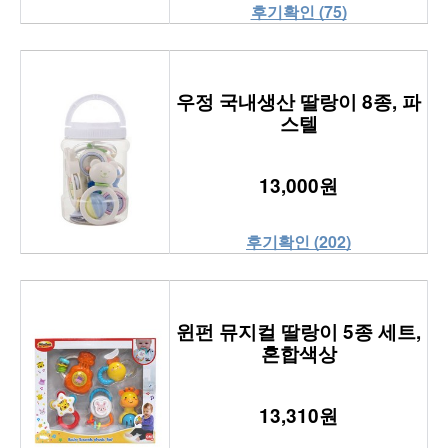
후기확인 (75)
우정 국내생산 딸랑이 8종, 파
스텔
13,000원
후기확인 (202)
윈펀 뮤지컬 딸랑이 5종 세트,
혼합색상
13,310원