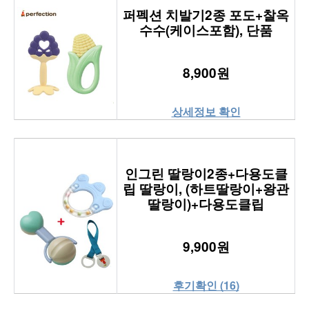
퍼펙션 치발기2종 포도+찰옥
수수(케이스포함), 단품
8,900원
상세정보 확인
인그린 딸랑이2종+다용도클
립 딸랑이, (하트딸랑이+왕관
딸랑이)+다용도클립
9,900원
후기확인 (16)