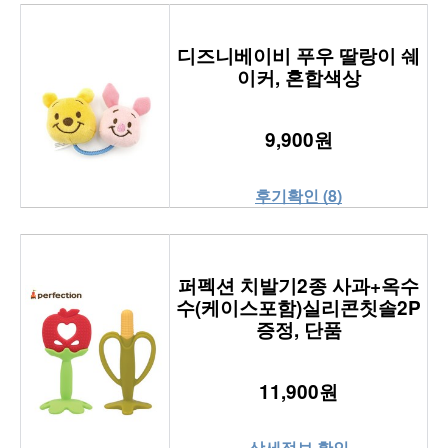
디즈니베이비 푸우 딸랑이 쉐
이커, 혼합색상
9,900원
후기확인 (8)
퍼펙션 치발기2종 사과+옥수
수(케이스포함)실리콘칫솔2P
증정, 단품
11,900원
상세정보 확인