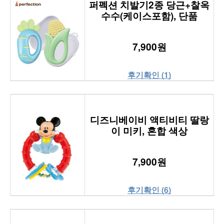
퍼펙션 치발기2종 당근+찰옥
수수(케이스포함), 단품
7,900원
후기확인 (1)
디즈니베이비 액티비티 딸랑
이 미키, 혼합 색상
7,900원
후기확인 (6)