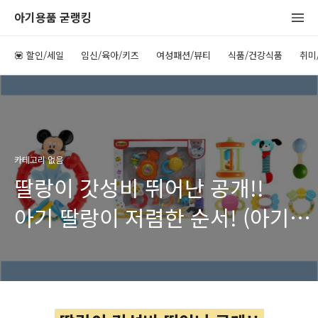
아기용품 굳랭킹
💟 할인/세일
임신/육아/키즈
여성패션/뷰티
식품/건강식품
취미
카테고리 없음
딸랑이 갓성비 뛰어난 공개!!
아기 딸랑이 저렴한 순서! (아기
장난감, 조카 선물)