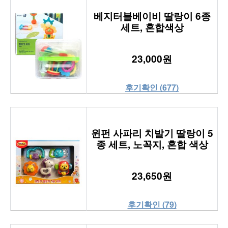
베지터블베이비 딸랑이 6종
세트, 혼합색상
23,000원
후기확인 (677)
윈펀 사파리 치발기 딸랑이 5
종 세트, 노꼭지, 혼합 색상
23,650원
후기확인 (79)