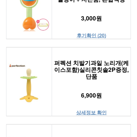
3,000원
후기확인 (20)
퍼펙션 치발기과일 노리개(케
이스포함)실리콘칫솔2P증정,
단품
6,900원
상세정보 확인