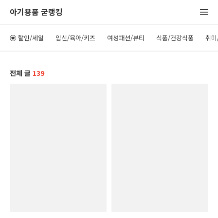
아기용품 굳랭킹
💟 할인/세일
임신/육아/키즈
여성패션/뷰티
식품/건강식품
취미
전체 글
139