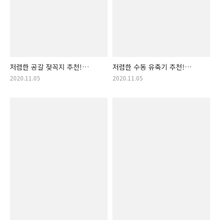
저렴한 공갈 젖꼭지 추천!
저렴한 수동 유축기 추천!
가성비 가격 착한 공갈젖꼭지
가성비 가격 착한 수동유축기
2020.11.05
2020.11.05
랭킹! 노리개젖꼭지, 노리개
랭킹! 유축기 수동, 휴대용
젖꼭지
유축기