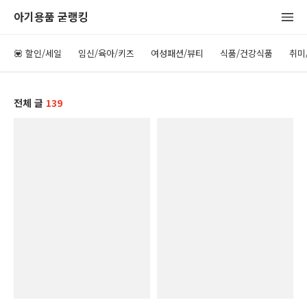
아기용품 굳랭킹
💟 할인/세일
임신/육아/키즈
여성패션/뷰티
식품/건강식품
취미
전체 글
139