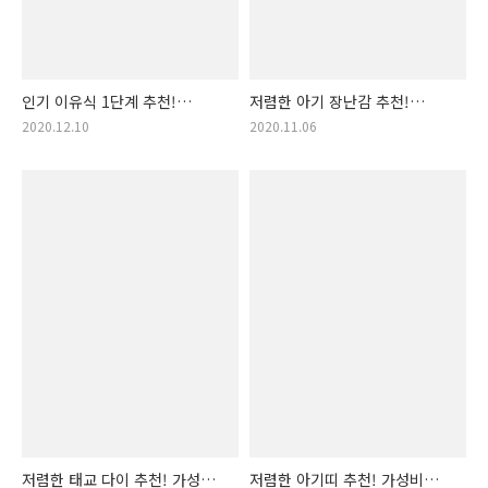
인기 이유식 1단계 추천!
저렴한 아기 장난감 추천!
구매순 이유식 1단계 랭킹
가성비 가격 착한 아기장난감
2020.12.10
2020.11.06
입니다! (이유식1단계 추천,
랭킹! 감각발달 장난감, 아기
초기 이유식, 인기 이유식 추천,
완구, 멜로디 완구, 학습완구,
아기가 좋아하는 이유식, 이유식
모양맞추기, 촉감발달 완구
1단계, 추천 1단계 이유식,
초기이유식, 갓난애..
저렴한 태교 다이 추천! 가성비
저렴한 아기띠 추천! 가성비